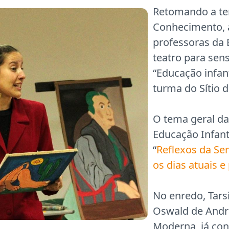
Retomando a tem
Conhecimento, a
professoras da 
teatro para sens
“Educação infan
turma do Sítio 
O tema geral da
Educação Infanti
“
Reflexos da Se
os dias atuais e
No enredo, Tarsi
Oswald de Andra
Moderna, já con