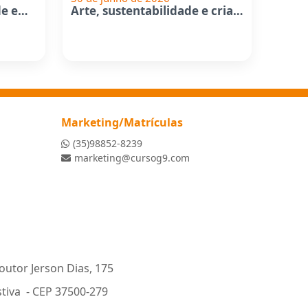
Videodança: criatividade em...
Arte, sustentabilidade e criatividade...
Marketing/Matrículas
(35)98852-8239
marketing@cursog9.com
outor Jerson Dias, 175
stiva - CEP 37500-279