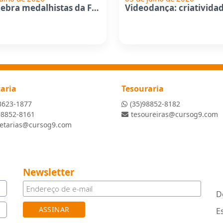
G9 celebra medalhistas da Fase...
taria
Tesouraria
3623-1877
(35)98852-8182
98852-8161
tesoureiras@cursog9.com
retarias@cursog9.com
Newsletter
D
E