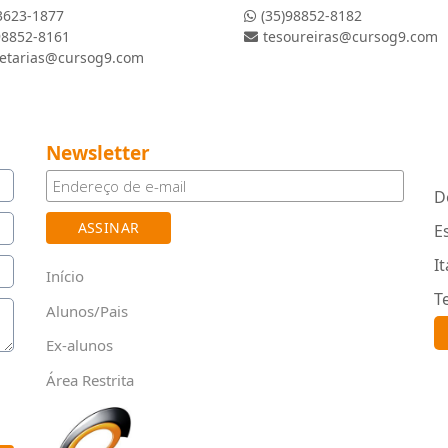
3623-1877
(35)98852-8182
98852-8161
tesoureiras@cursog9.com
retarias@cursog9.com
Newsletter
D
E
I
Início
T
Alunos/Pais
Ex-alunos
Área Restrita