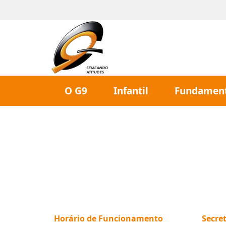
O G9
Infantil
Fundament
Horário de Funcionamento
Secre