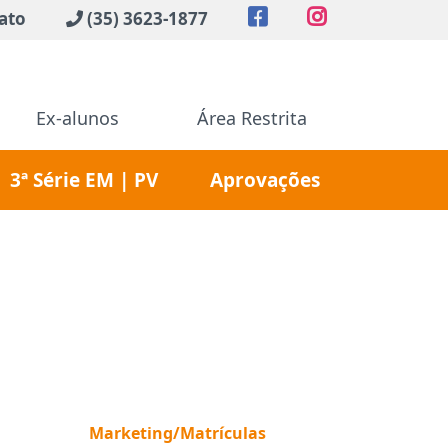
ato
(35) 3623-1877
Ex-alunos
Área Restrita
3ª Série EM | PV
Aprovações
Marketing/Matrículas